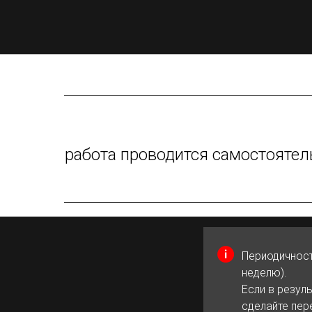
работа проводится самостоятел
Периодичност
неделю).
Если в резул
сделайте пер