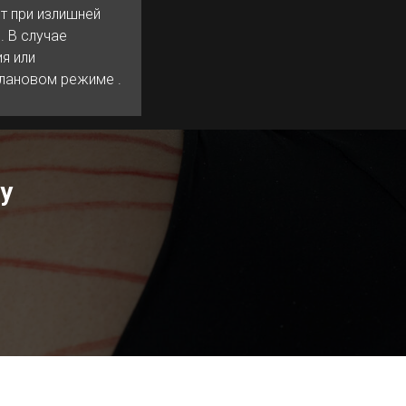
т при излишней
. В случае
я или
плановом режиме .
у