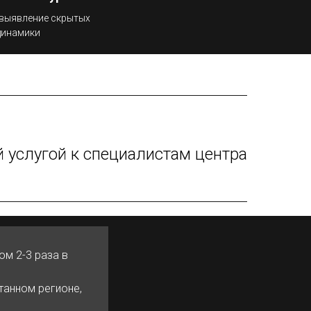
 выявление скрытых
динамики
 услугой к специалистам центра
ом 2-3 раза в
танном регионе,