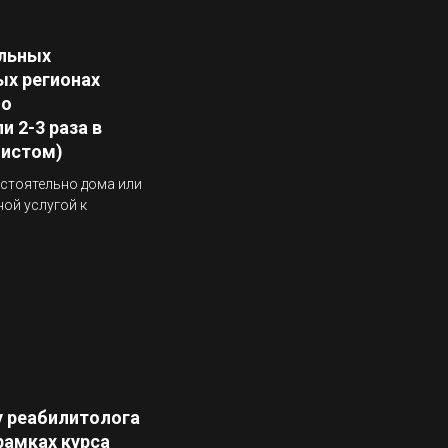
льных
ых регионах
но
 2-3 раза в
листом)
стоятельно дома или
ой услугой к
у реабилитолога
 рамках курса